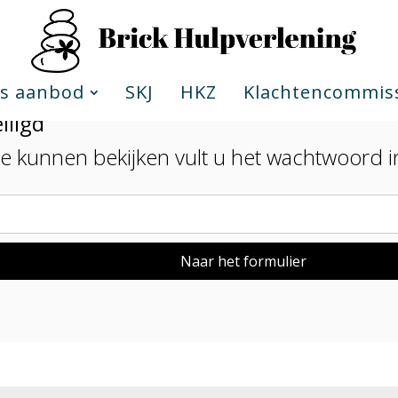
s aanbod
SKJ
HKZ
Klachtencommis
iligd
e kunnen bekijken vult u het wachtwoord i
Naar het formulier